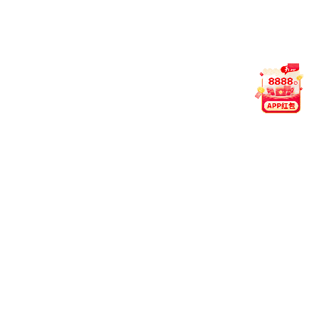
福德正坤官网院长黄海
正坤官网院长刘婷婷，
江大学设计工程研究
路一体化打印技术进