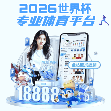
ky体育登录,中超联赛赛程时间
表,博取款心丈秒到账,福德正坤
官网
学校首页