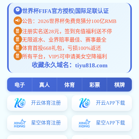
机构设置
教ky体育登录,中
超联赛赛程时间
部门设置
教ky体育
表,博取款心丈秒
到账,福德正坤官
> 机械工程k
间表,博取款
网部
优集ky体育
表,博取款心
>>
江苏省模