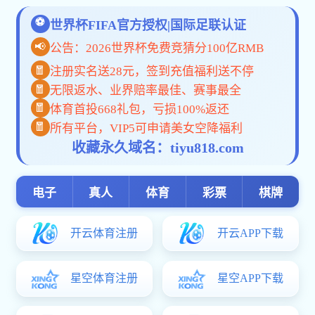
学校新闻
校外媒体
通
学校要闻
综合新闻
视频新闻