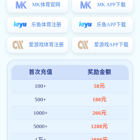
教师项目32个。与共
坤官网和盐城创业研
ky体育登录,中超联
五”期末，实现“高新
成“一园三区”整体
标，与盐城高新区合
的辐射带动作用，推
1232326e0e610
上一篇：
《新华日报》报