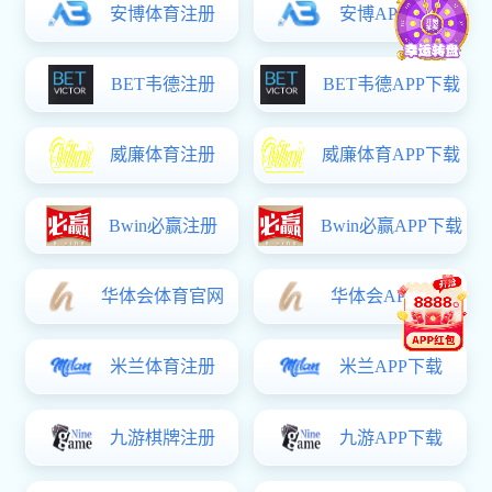
发展的意见》《关于
地协同创新，利用高
据悉，盐城市政府与k
表,博取款心丈秒到账
赛程时间表,博取款心
府出台《全市园区孵
间表,博取款心丈秒到
表,博取款心丈秒到
局共同协调各方资源
此次共有170多家
ky体育登录,中超联
之路，建设应用型大
ky体育登录,中超联
所，截至5月底，在孵