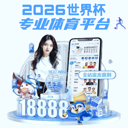
ky体育登录,中超联赛赛程时间
表,博取款心丈秒到账,福德正坤
官网
学校首页