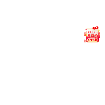
为多积累一份专业知识。
特征，力求将每一处细节
教学流程设计上，她
再借热点事件引发文化共
分钟内抓住人心，因此必
晓，而选用该品牌挪用中
化的责任。