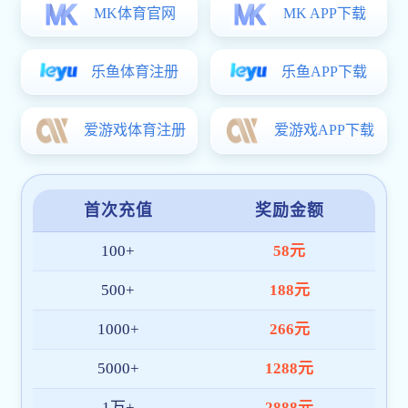
高校“双优”工程建
产教融合工作指引》