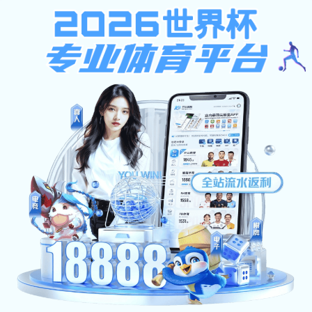
ky体育登录,中超联赛赛程时间
表,博取款心丈秒到账,福德正坤
官网
学校首页