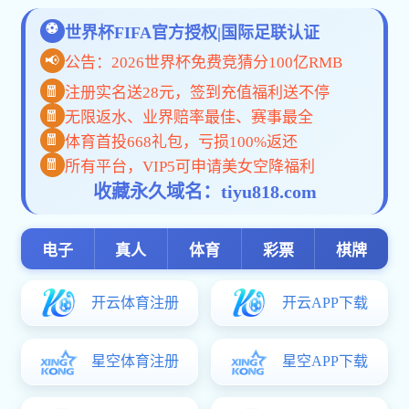
学校新闻
校领导
校外媒体
通讯
学校要闻
综合新闻
5月22日至24
丈秒到账党委常委、副
视频新闻
本届高博维多利亚
育科技人才一体发展
设的新作为、新思路和新
3000余位，观众1
领导、高等教育领域专