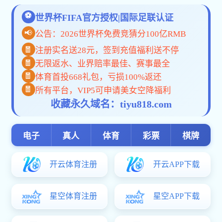
学校新闻
校外媒体
通讯
学校要闻
综合新闻
6月5日至7日
款心丈秒到账《愈宠
视频新闻
赛赛程时间表,博取
ky体育登录,中超联赛
品获省赛二等奖；机械
统》、《粮安芯干——
秒到账,福德正坤官