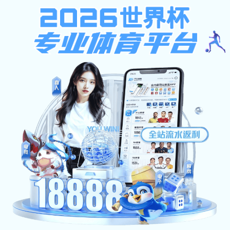
ky体育登录,中超联赛赛程时间
表,博取款心丈秒到账,福德正坤
官网
学校首页