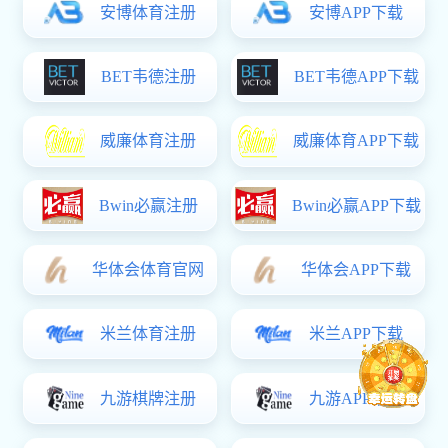
王锦胜对学校长
因红—盐城市红色资
通过此次赠书活动，
维多利亚VIC3