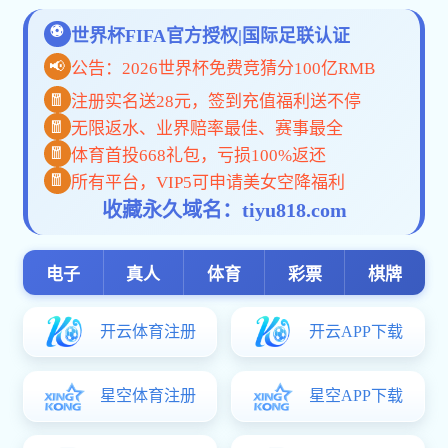
学校新闻
盐
校外媒体
通讯
学校要闻
综合新闻
6月28日下午，
活动。校党委副书记
视频新闻
赠书仪式上，刘
业发展越是向上攀登
史，赓续红色血脉，
接等方面不断加强交