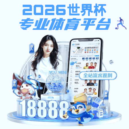
ky体育登录,中超联赛赛程时间
表,博取款心丈秒到账,福德正坤
官网
学校首页