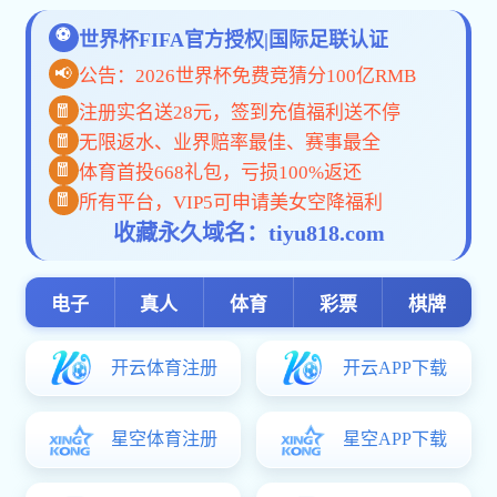
学校新闻
校外媒体
通
学校要闻
综合新闻
为进一步提升博
行政楼428维多利亚
视频新闻
体人员、校地合作共
丁晓斌结合习近
务江苏中国式现代化
论文章与咨询报告要
理论高度与实操性，