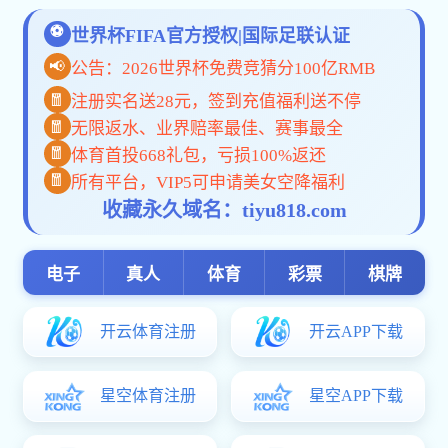
学校新闻
土木工程ky体育登录,
校外媒体
通讯
学校要闻
综合新闻
5月8日至10日
利亚VIC3308理事
视频新闻
到账,福德正坤官网王
研究生，徐至威参维多利
本次维多利亚VI
承办。维多利亚VIC
500余人参维多利亚VI