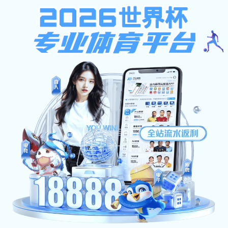
ky体育登录,中超联赛赛程时间
表,博取款心丈秒到账,福德正坤
官网
学校首页