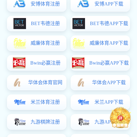
题，围绕极端环境重
重大岩土工程智慧运
VIC3308议内容
维多利亚VIC3
研讨交流，充分交换了
报告题目为《水玻璃
狭长肥槽回填这一实
拟结果，为原位黄土