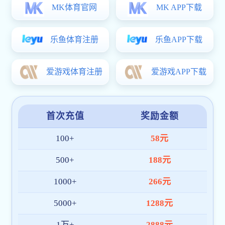
上一篇：
经济管理ky体
作维多利亚VIC3308议
下一篇：
人文ky体育登
美”第二课堂实践活动
copyright:yancheng institute of technology 2019
ky体育登录,中超联赛赛程时间表,博取款心丈秒到账,福德正坤
所有 苏ICP备11037185号-1
地址：（希望大道校区） 江苏省盐城市希望大道中路1号