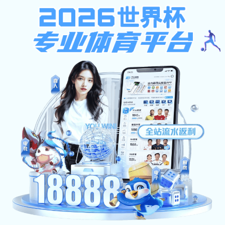
ky体育登录,中超联赛赛程时间
表,博取款心丈秒到账,福德正坤
官网
学校首页