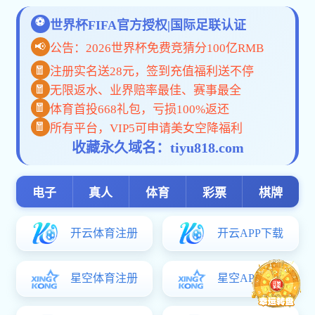
学校新闻
盐城市文广旅局副
校外媒体
通讯
学校要闻
综合新闻
6月8日上午，
力、审美力与跨界力》
视频新闻
总支副书记姚爱华，
和2025级旅游管理专
侯德志从旅游“
十大热词，指出文旅
比、高情绪价值，而