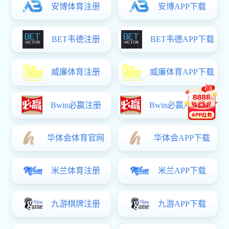
美”的文旅产品；跨
讲座后，师生围
潜力。他鼓励学生明
识实习与产教融合建
照，也是服务涉海人
侯德志，现为盐城
三届江苏省政协委员
任、亭湖区政府办副