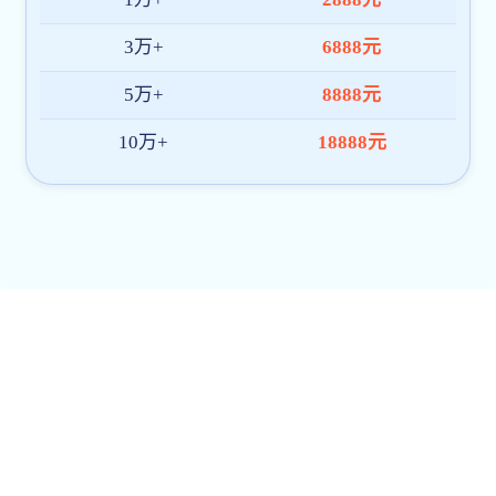
设，明确人工智能在
德树人根本任务，将
（作者系丽水ky
心丈秒到账,福德正
《中国教育报》20
文章来源：中国
上一篇：
以优质本科扩
下一篇：
深化教育教学
copyright:yancheng institute of technology 2019