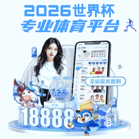
ky体育登录,中超联赛赛程时间
表,博取款心丈秒到账,福德正坤
官网
学校首页