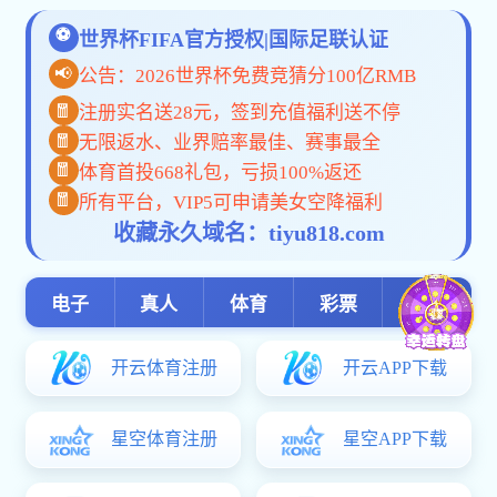
学校新闻
校外媒体
校外媒体
学校要闻
【新华日报】家政机
【交汇点】脑洞大开
综合新闻
【中国教育报客户端】
到账,福德正坤官网设
视频新闻
丈秒到账,福德正坤
【中国教育报客户端】
到账,福德正坤官网：
【中国教育报】高校
【荔枝网】精准对接 
【盐阜大众报】同品